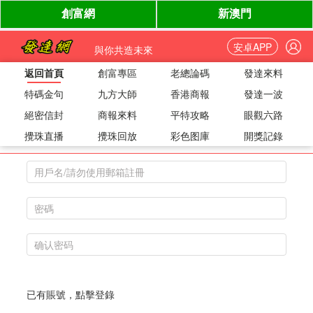
安卓APP
與你共造未來
返回首頁
創富專區
老總論碼
發達來料
特碼金句
九方大師
香港商報
發達一波
絕密信封
商報來料
平特攻略
眼觀六路
用戶註冊
攪珠直播
攪珠回放
彩色图庫
開獎記錄
已有賬號，點擊登錄