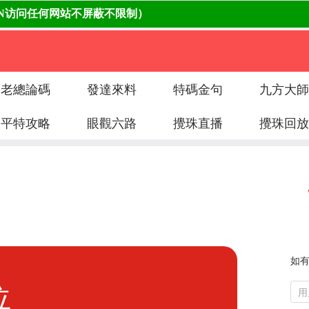
老總論碼
發達來料
特碼金句
九方大師
平特攻略
眼觀六路
攪珠直播
攪珠回放
如
位