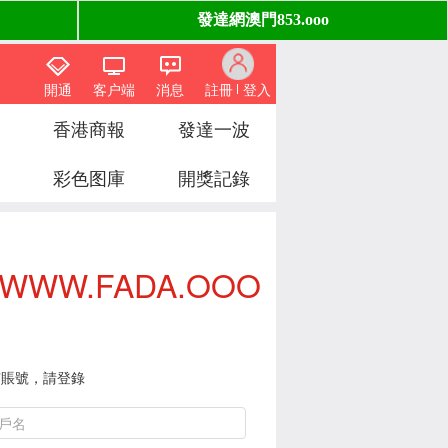
開通
客户端
消息
註冊
登入
香港商報
發達一波
彩色图庫
開獎記錄
WWW.FADA.OOO
有賬號，請登錄