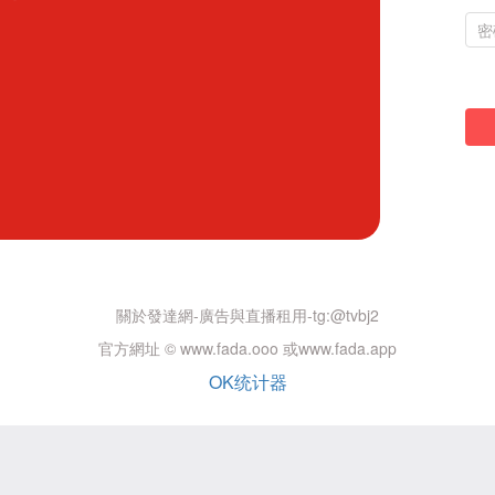
關於發達網-廣告與直播租用-tg:@tvbj2
官方網址 © www.fada.ooo 或www.fada.app
OK统计器