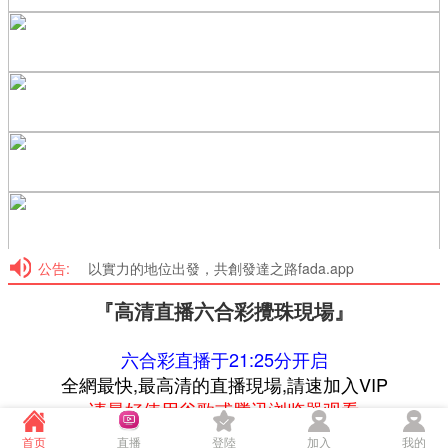
公告:
以實力的地位出發，共創發達之路fada.app
『高清直播六合彩攪珠現場』
六合彩直播于21:25分开启
全網最快,最高清的直播現場,請速加入VIP
请最好使用谷歌或腾讯浏览器观看
老總推薦拿的到錢的網投https://6789.ooo/
首页
直播
登陸
加入
我的