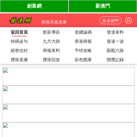
安卓APP
與你共造未來
返回首頁
創富專區
老總論碼
發達來料
特碼金句
九方大師
香港商報
發達一波
絕密信封
商報來料
平特攻略
眼觀六路
攪珠直播
攪珠回放
彩色图庫
開獎記錄